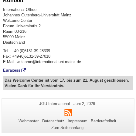
Kontakt
International Office
Johannes Gutenberg-Universität Mainz
Welcome Center
Forum Universitatis 2
Raum 00-216
55099 Mainz
Deutschland
Tel.: +49 (0)6131-39-28339
Fax: +49-(0)6131-39-27018
E-Mail: welcome@international.uni-mainz.de
Euraxess
Das Welcome Center ist vom 17. bis zum 21. August geschlossen.
Vielen Dank für Ihr Verständnis.
Zusätzliche
Seiten-
Letzte
JGU International
Juni 2, 2026
Name:
Aktualisierung:
Informationen
RSS
zu
Webmaster
Datenschutz
Impressum
Barrierefreiheit
dieser
Zum Seitenanfang
Seite