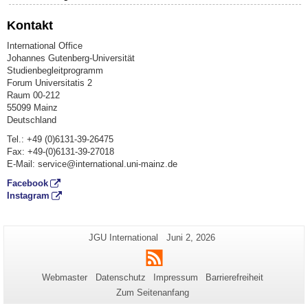
Kontakt
International Office
Johannes Gutenberg-Universität
Studienbegleitprogramm
Forum Universitatis 2
Raum 00-212
55099 Mainz
Deutschland
Tel.: +49 (0)6131-39-26475
Fax: +49-(0)6131-39-27018
E-Mail: service@international.uni-mainz.de
Facebook
Instagram
Zusätzliche
Seiten-
Letzte
JGU International
Juni 2, 2026
Name:
Aktualisierung:
Informationen
RSS
zu
Webmaster
Datenschutz
Impressum
Barrierefreiheit
dieser
Zum Seitenanfang
Seite