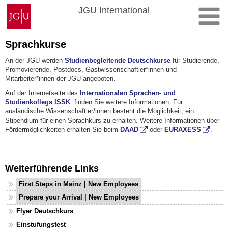
Zum
Johannes
JGU International
Inhalt
Gutenberg-
springen
Universität
Mainz
Sprachkurse
An der JGU werden
Studienbegleitende Deutschkurse
für Studierende,
Promovierende, Postdocs, Gastwissenschaftler*innen und
Mitarbeiter*innen der JGU angeboten.
Auf der Internetseite des
Internationalen Sprachen- und
Studienkollegs ISSK
. finden Sie weitere Informationen. Für
ausländische Wissenschaftler/innen besteht die Möglichkeit, ein
Stipendium für einen Sprachkurs zu erhalten. Weitere Informationen über
Fördermöglichkeiten erhalten Sie beim
DAAD
oder
EURAXESS
.
Weiterführende Links
First Steps in Mainz | New Employees
Prepare your Arrival | New Employees
Flyer Deutschkurs
Einstufungstest