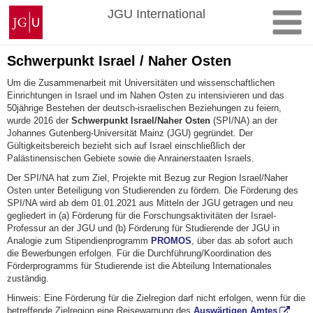
Zum
Johannes
JGU International
Inhalt
Gutenberg-
springen
Universität
Mainz
Schwerpunkt Israel / Naher Osten
Um die Zusammenarbeit mit Universitäten und wissenschaftlichen
Einrichtungen in Israel und im Nahen Osten zu intensivieren und das
50jährige Bestehen der deutsch-israelischen Beziehungen zu feiern,
wurde 2016 der
Schwerpunkt Israel/Naher Osten
(SPI/NA) an der
Johannes Gutenberg-Universität Mainz (JGU) gegründet. Der
Gültigkeitsbereich bezieht sich auf Israel einschließlich der
Palästinensischen Gebiete sowie die Anrainerstaaten Israels.
Der SPI/NA hat zum Ziel, Projekte mit Bezug zur Region Israel/Naher
Osten unter Beteiligung von Studierenden zu fördern. Die Förderung des
SPI/NA wird ab dem 01.01.2021 aus Mitteln der JGU getragen und neu
gegliedert in (a) Förderung für die Forschungsaktivitäten der Israel-
Professur an der JGU und (b) Förderung für Studierende der JGU in
Analogie zum Stipendienprogramm
PROMOS
, über das ab sofort auch
die Bewerbungen erfolgen. Für die Durchführung/Koordination des
Förderprogramms für Studierende ist die Abteilung Internationales
zuständig.
Hinweis: Eine Förderung für die Zielregion darf nicht erfolgen, wenn für die
betreffende Zielregion eine Reisewarnung des
Auswärtigen Amtes