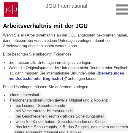
Zum
Johannes
JGU International
Inhalt
Gutenberg-
springen
Universität
Mainz
Arbeitsverhältnis mit der JGU
Wenn Sie ein Arbeitsverhältnis an der JGU angeboten bekommen haben,
dann müssen Sie verschiedene Unterlagen vorlegen, damit der
Arbeitsvertrag abgeschlossen werden kann.
Bitte beachten Sie unbedingt Folgendes:
Sie müssen alle Unterlagen im Original vorlegen.
Wenn die Originalsprache der Unterlagen nicht Deutsch oder Englisch
ist, dann müssen Sie internationale Urkunden oder
Übersetzungen
ins Deutsche oder Englische
anfertigen lassen.
Diese Unterlagen müssen Sie außerdem vorlegen:
einen Lebenslauf
Personenstandsurkunden (jeweils Original und 2 Kopien):
bei Ledigen: Geburtsurkunde
bei Verheirateten: Heiratsurkunde
bei Geschiedenen: rechtskräftiges Scheidungsurteil
wenn Sie Kinder haben: Geburtsurkunden der Kinder
das letzte Schulzeugnis, z.B. das Zeugnis, das einem deutschen
Abitur entspricht (Original und 1 Kopie),