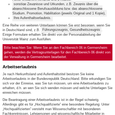
sonstige Zeugnisse und Urkunden, z.B. Zeugnis über die
abgeschlossene Berufsausbildung bzw. das abgeschlossene
Studium, Promotion, Habilitation (jeweils Original und 1 Kopie),
Ihre Aufenthaltserlaubnis.
Eine Reihe von weiteren Unterlagen können Sie erst besorgen, wenn Sie
in Deutschland sind, z.B.
Führungszeugnis, Gesundheitszeugnis
.
Einige Formulare erhalten Sie direkt von der Personalabteilung der
Universität Mainz zum Ausfüllen.
Bitte beachten Sie: Wenn Sie an den Fachbereich 06 in Germersheim
gehen, werden die Vertragsunterlagen für den Fachbereich 06 direkt von
der Verwaltung in Germersheim bearbeitet.
Arbeitserlaubnis
Je nach Herkunftsland und Aufenthaltstitel besitzen Sie keine
Arbeitserlaubnis in der Bundesrepublik Deutschland. Bitte erkundigen Sie
sich vor der Einreise, was Sie tun müssen, um eine Arbeitserlaubnis zu
erhalten, d.h. an wen Sie sich wenden müssen und welche Unterlagen Sie
einreichen müssen.
Die Beantragung einer Arbeitserlaubnis ist in der Regel schwierig.
Allerdings gibt es für „Hochqualifizierte” eine besondere Regelung: Unter
„Hochqualifizierten” versteht man Wissenschaftler mit besonderen
Fachkenntnissen, Lehrpersonen und wissenschaftliche Mitarbeiter in